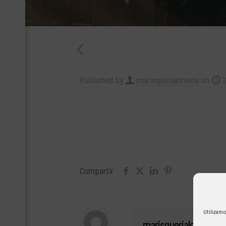
Published by
marisquerialorente
on
1
Compartir
Utilizamo
marisquerialorente