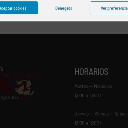
Aceptar cookies
Denegado
Ver preferencia
HORARIOS
Martes — Miércoles
13:00 a 16:00 h.
Jueves — Viernes — Sábad
13:00 a 16:00 h.