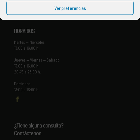
Ver preferencias
Av. Blasco Ibañez 4
46650 Canals (Valencia)
HORARIOS
Martes — Miércoles
13:00 a 16:00 h.
Jueves — Viernes — Sábado
13:00 a 16:00 h.
20:45 a 23:00 h.
Domingos
13:00 a 16:00 h.
¿Tiene alguna consulta?
Contáctenos