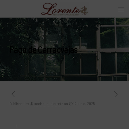
Pago de Carraovejas
Published by
marisquerialorente
on
12 junio, 2025