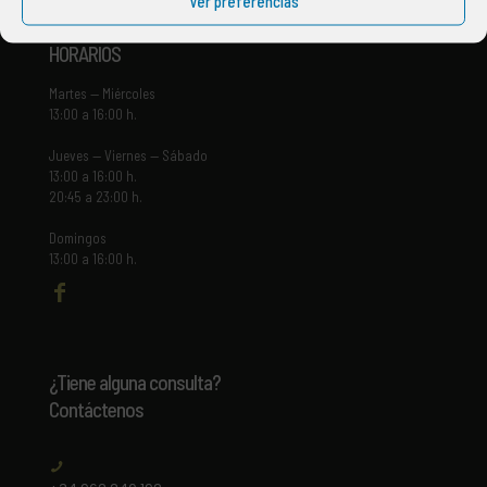
Ver preferencias
HORARIOS
Martes — Miércoles
13:00 a 16:00 h.
Jueves — Viernes — Sábado
13:00 a 16:00 h.
20:45 a 23:00 h.
Domingos
13:00 a 16:00 h.
¿Tiene alguna consulta?
Contáctenos